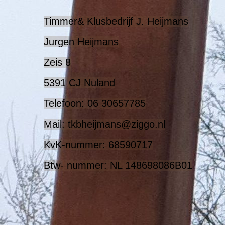
Timmer& Klusbedrijf J. Heijmans
Jurgen Heijmans
Zeis 8
5391 CJ Nuland
Telefoon: 06 30657785
Mail: tkbheijmans@ziggo.nl
KvK-nummer: 68590717
Btw- nummer: NL 148698086B01